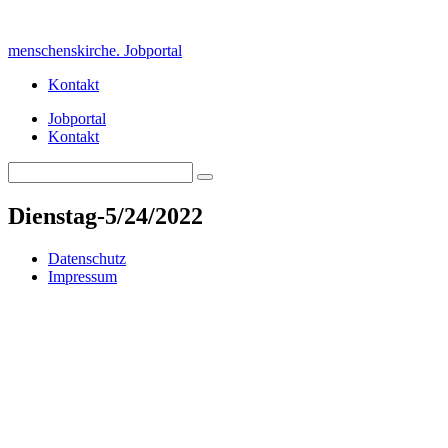
Skip
to
menschenskirche. Jobportal
content
Kontakt
Jobportal
Kontakt
Search
Search
for:
Dienstag-5/24/2022
Datenschutz
Impressum