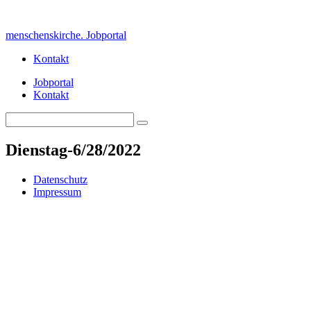
Skip
to
menschenskirche. Jobportal
content
Kontakt
Jobportal
Kontakt
Search
Search
for:
Dienstag-6/28/2022
Datenschutz
Impressum