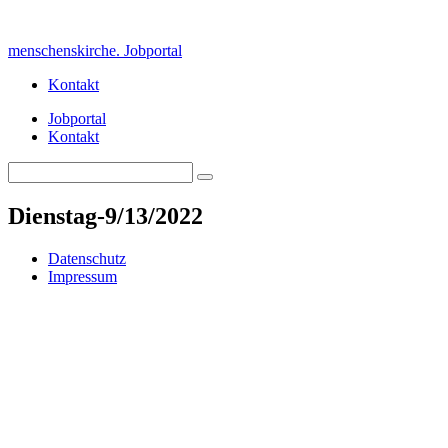
Skip
to
menschenskirche. Jobportal
content
Kontakt
Jobportal
Kontakt
Search
Search
for:
Dienstag-9/13/2022
Datenschutz
Impressum