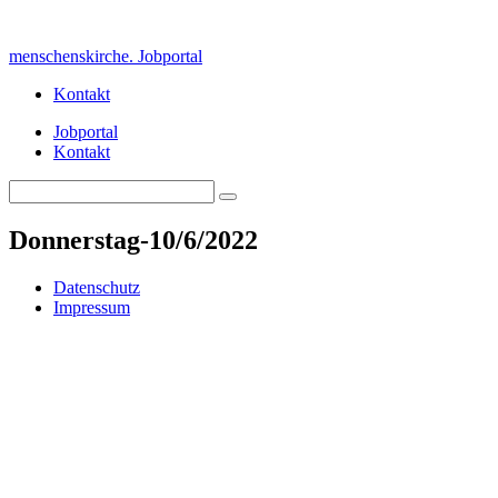
Skip
to
menschenskirche. Jobportal
content
Kontakt
Jobportal
Kontakt
Search
Search
for:
Donnerstag-10/6/2022
Datenschutz
Impressum