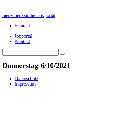
Skip
to
menschenskirche. Jobportal
content
Kontakt
Jobportal
Kontakt
Search
Search
for:
Donnerstag-6/10/2021
Datenschutz
Impressum