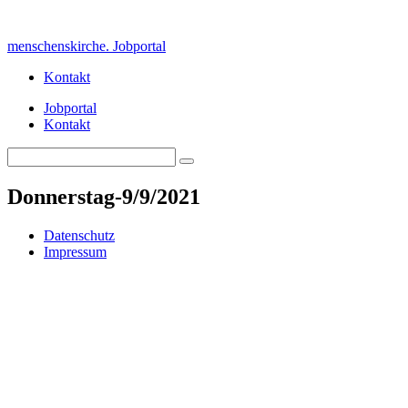
Skip
to
menschenskirche. Jobportal
content
Kontakt
Jobportal
Kontakt
Search
Search
for:
Donnerstag-9/9/2021
Datenschutz
Impressum