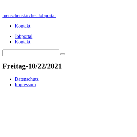
Skip
to
menschenskirche. Jobportal
content
Kontakt
Jobportal
Kontakt
Search
Search
for:
Freitag-10/22/2021
Datenschutz
Impressum