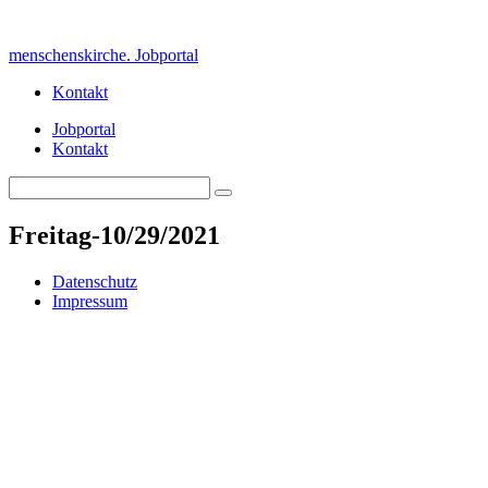
Skip
to
menschenskirche. Jobportal
content
Kontakt
Jobportal
Kontakt
Search
Search
for:
Freitag-10/29/2021
Datenschutz
Impressum