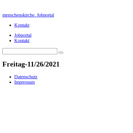
Skip
to
menschenskirche. Jobportal
content
Kontakt
Jobportal
Kontakt
Search
Search
for:
Freitag-11/26/2021
Datenschutz
Impressum