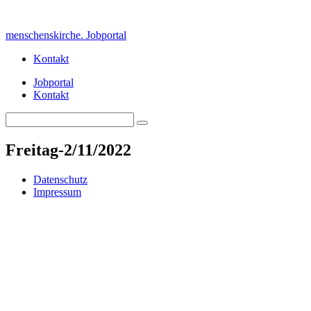
Skip
to
menschenskirche. Jobportal
content
Kontakt
Jobportal
Kontakt
Search
Search
for:
Freitag-2/11/2022
Datenschutz
Impressum