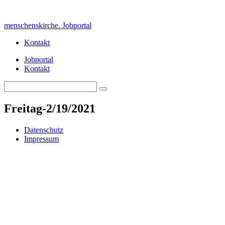
Skip
to
menschenskirche. Jobportal
content
Kontakt
Jobportal
Kontakt
Search
Search
for:
Freitag-2/19/2021
Datenschutz
Impressum