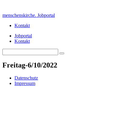
Skip
to
menschenskirche. Jobportal
content
Kontakt
Jobportal
Kontakt
Search
Search
for:
Freitag-6/10/2022
Datenschutz
Impressum