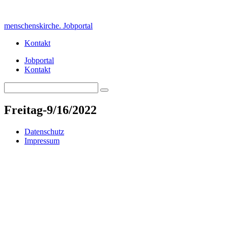
Skip
to
menschenskirche. Jobportal
content
Kontakt
Jobportal
Kontakt
Search
Search
for:
Freitag-9/16/2022
Datenschutz
Impressum