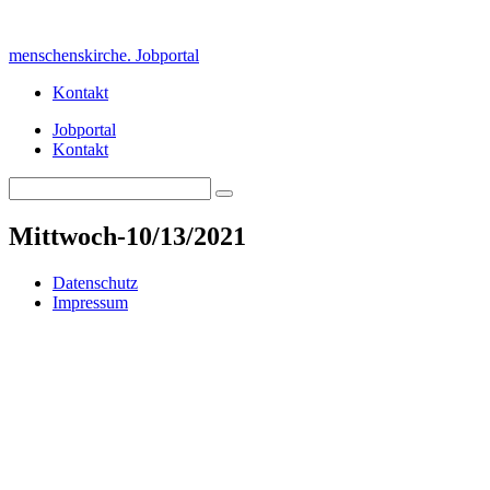
Skip
to
menschenskirche. Jobportal
content
Kontakt
Jobportal
Kontakt
Search
Search
for:
Mittwoch-10/13/2021
Datenschutz
Impressum