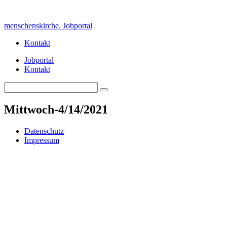
Skip
to
menschenskirche. Jobportal
content
Kontakt
Jobportal
Kontakt
Search
Search
for:
Mittwoch-4/14/2021
Datenschutz
Impressum