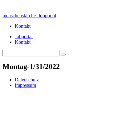
Skip
to
menschenskirche. Jobportal
content
Kontakt
Jobportal
Kontakt
Search
Search
for:
Montag-1/31/2022
Datenschutz
Impressum