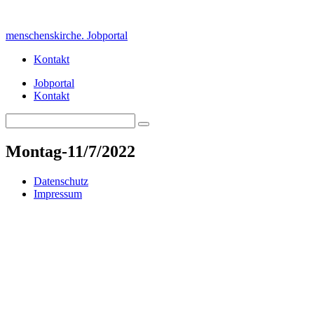
Skip
to
menschenskirche. Jobportal
content
Kontakt
Jobportal
Kontakt
Search
Search
for:
Montag-11/7/2022
Datenschutz
Impressum