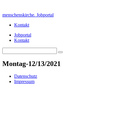
Skip
to
menschenskirche. Jobportal
content
Kontakt
Jobportal
Kontakt
Search
Search
for:
Montag-12/13/2021
Datenschutz
Impressum