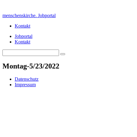
Skip
to
menschenskirche. Jobportal
content
Kontakt
Jobportal
Kontakt
Search
Search
for:
Montag-5/23/2022
Datenschutz
Impressum