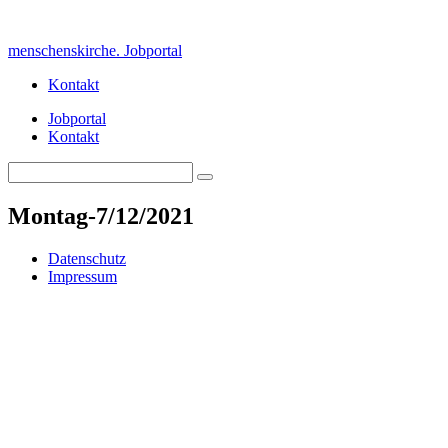
Skip
to
menschenskirche. Jobportal
content
Kontakt
Jobportal
Kontakt
Search
Search
for:
Montag-7/12/2021
Datenschutz
Impressum