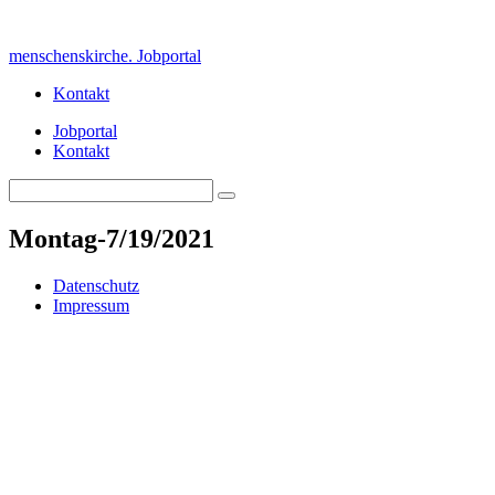
Skip
to
menschenskirche. Jobportal
content
Kontakt
Jobportal
Kontakt
Search
Search
for:
Montag-7/19/2021
Datenschutz
Impressum