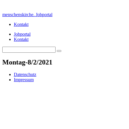
Skip
to
menschenskirche. Jobportal
content
Kontakt
Jobportal
Kontakt
Search
Search
for:
Montag-8/2/2021
Datenschutz
Impressum