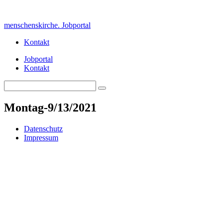
Skip
to
menschenskirche. Jobportal
content
Kontakt
Jobportal
Kontakt
Search
Search
for:
Montag-9/13/2021
Datenschutz
Impressum