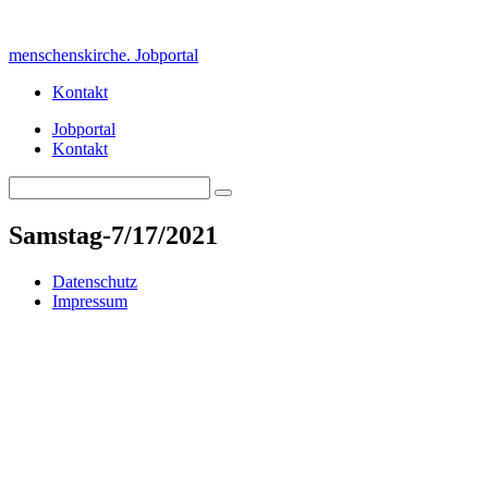
Skip
to
menschenskirche. Jobportal
content
Kontakt
Jobportal
Kontakt
Search
Search
for:
Samstag-7/17/2021
Datenschutz
Impressum