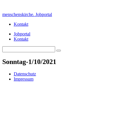
Skip
to
menschenskirche. Jobportal
content
Kontakt
Jobportal
Kontakt
Search
Search
for:
Sonntag-1/10/2021
Datenschutz
Impressum