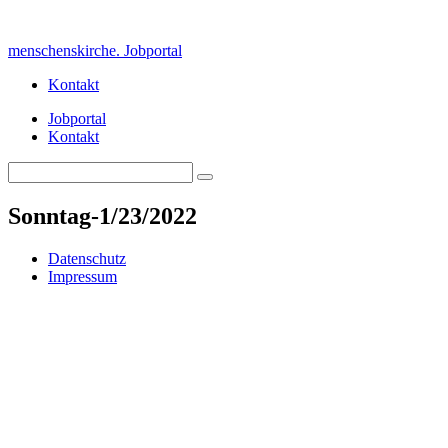
Skip
to
menschenskirche. Jobportal
content
Kontakt
Jobportal
Kontakt
Search
Search
for:
Sonntag-1/23/2022
Datenschutz
Impressum