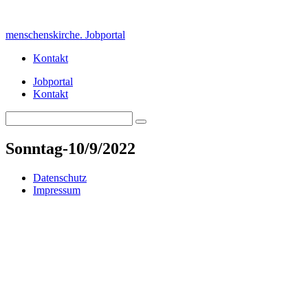
Skip
to
menschenskirche. Jobportal
content
Kontakt
Jobportal
Kontakt
Search
Search
for:
Sonntag-10/9/2022
Datenschutz
Impressum