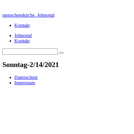
Skip
to
menschenskirche. Jobportal
content
Kontakt
Jobportal
Kontakt
Search
Search
for:
Sonntag-2/14/2021
Datenschutz
Impressum