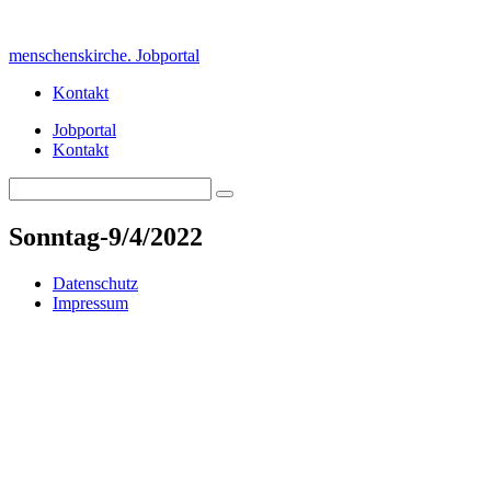
Skip
to
menschenskirche. Jobportal
content
Kontakt
Jobportal
Kontakt
Search
Search
for:
Sonntag-9/4/2022
Datenschutz
Impressum